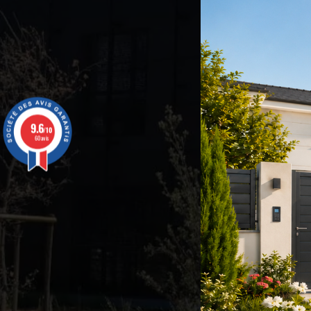
9.6
/10
60 avis