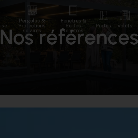
Pergolas &
Fenêtres &
rise
Protections
Portes
Portes
Volets
N
o
s
r
é
f
é
r
e
n
c
e
solaires
fenêtres