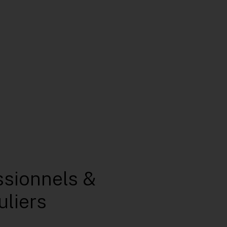
ssionnels
&
uliers