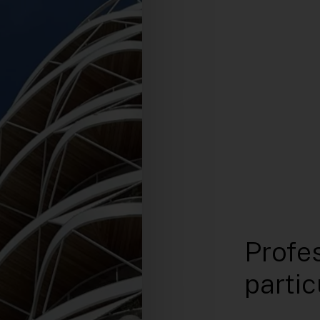
Profe
partic