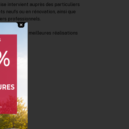
se intervient auprès des particuliers
ts neufs ou en rénovation, ainsi que
ers professionnels.
-unes de nos meilleures réalisations