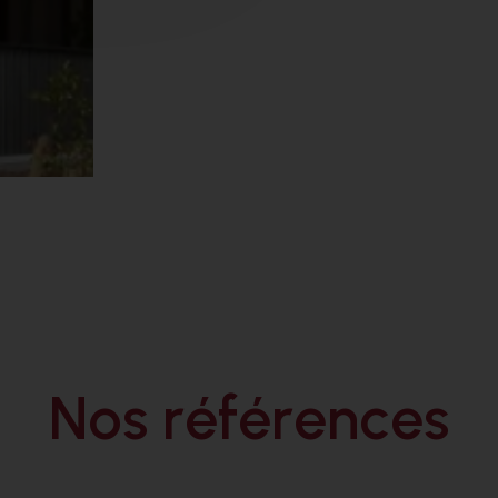
N
o
s
r
é
f
é
r
e
n
c
e
s