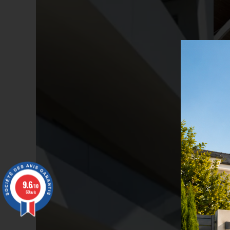
9.6
/10
60 avis