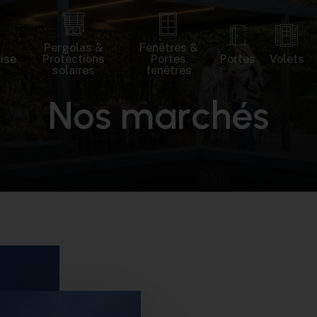
Pergolas &
Fenêtres &
rise
Protections
Portes
Portes
Volets
solaires
fenêtres
N
o
s
m
a
r
c
h
é
s